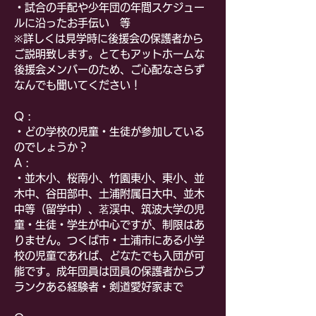
・試合の手配や少年団の年間スケジュー
ルに沿ったお手伝い 等
​※詳しくは見学時に後援会の保護者から
ご説明致します。とてもアットホームな
後援会メンバーのため、ご心配なさらず
なんでも聞いてください！
Q :
・どの学校の児童・生徒が参加している
のでしょうか？
A :
・並木小、桜南小、竹園東小、東小、並
木中、谷田部中、土浦附属日大中、並木
中等（留学中）、茗渓中、筑波大学の児
童・生徒・学生が中心ですが、制限はあ
りません。つくば市・土浦市にある小学
校の児童であれば、どなたでも入団が可
能です。成年団員は団員の保護者からブ
ランクある経験者・剣道愛好家まで