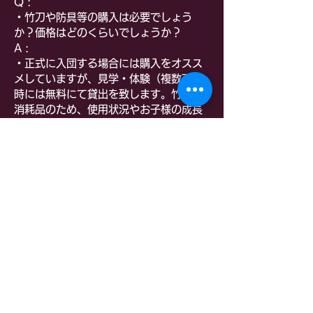
Q :
・竹刀や防具等の購入は必要でしょう
か？価格はどのくらいでしょうか？
A :
・正式に入団する場合には購入をオスス
メしていますが、見学・体験（複数可）
時には無料にて貸出を致します。竹刀は
消耗品のため、使用状況やお子様の成長
に合わせて随時買換えが必要ですが、面
や胴などの防具は少し大きめのものを購
入することで小学校６年間を通して使用
することも可能です。価格は品質や購入
場所により異なりますが、インターネッ
トなどを通して購入できるものでも十分
かと思います。購入時には指導員がしっ
かりと相談に乗りますのでご安心くださ
い。
Q :
・試合への参加は必須でしょうか？年間
どのくらいの試合があるのでしょうか？